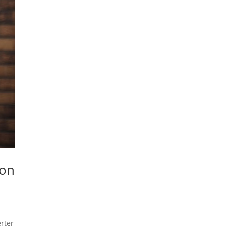
ion
erter