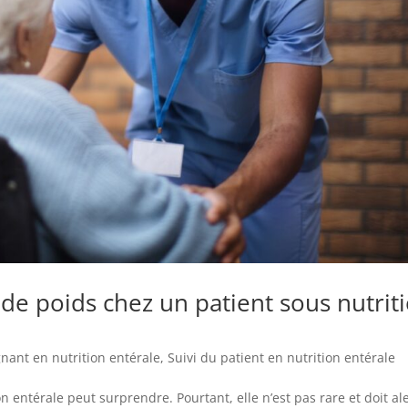
 de poids chez un patient sous nutrit
gnant en nutrition entérale
,
Suivi du patient en nutrition entérale
n entérale peut surprendre. Pourtant, elle n’est pas rare et doit al