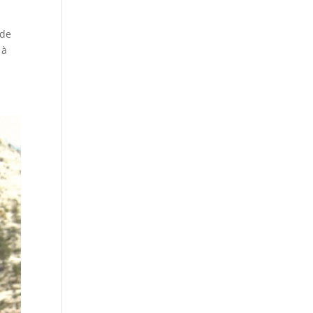
 de
 à