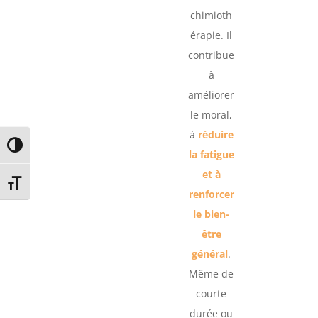
chimioth
érapie. Il
contribue
à
améliorer
le moral,
à
réduire
Passer en contraste élevé
la fatigue
et à
Changer la taille de la police
renforcer
le bien-
être
général
.
Même de
courte
durée ou