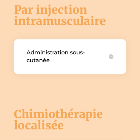
Par injection
intramusculaire
Administration sous-
cutanée
Chimiothérapie
localisée