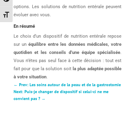
Passer en contraste élevé
options. Les solutions de nutrition entérale peuvent
évoluer avec vous.
Changer la taille de la police
En résumé
Le choix d’un dispositif de nutrition entérale repose
sur un
équilibre entre les données médicales, votre
quotidien et les conseils d’une équipe spécialisée
.
Vous n’êtes pas seul face à cette décision : tout est
fait pour que la solution soit
la plus adaptée possible
à votre situation
.
←
Prev: Les soins autour de la peau et de la gastrostomie
Next: Puis-je changer de dispositif si celui-ci ne me
convient pas ?
→