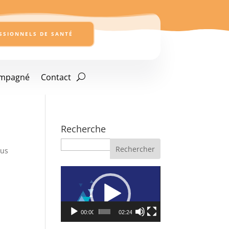
SSIONNELS DE SANTÉ
ompagné
Contact
Recherche
Recherche
sus
Lecteur
vidéo
00:00
02:24