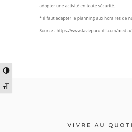
adopter une activité en toute sécurité.
* Il faut adapter le planning aux horaires de nu
Source : https://www.lavieparunfil.com/media
Passer en contraste élevé
Changer la taille de la police
VIVRE AU QUOT