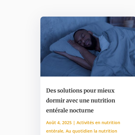
Des solutions pour mieux
dormir avec une nutrition
entérale nocturne
Août 4, 2025
|
Activités en nutrition
entérale
,
Au quotidien la nutrition